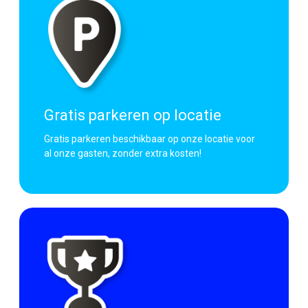
Wet- en regelgeving (CROW-
De prijs voor Veilig Werken Langs de
richtlijnen)
Weg is vanaf €148,- exclusief BTW.
Praktijkvoorbeelden en
Vanaf €179,08 is te betalen bedrag.
toepassen van maatregelen
De BTW van 21% kun je
terugvorderen van de belasting.
Gratis parkeren op locatie
Gratis parkeren beschikbaar op onze locatie voor
al onze gasten, zonder extra kosten!