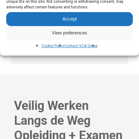
lach en veel enthousiasme de training hier heeft 
unique IDs on this site. Not consenting or withdrawing consent, may
verzorgd
adversely affect certain features and functions.
Benjamin van Es
10 dagen geleden
Accept
Fijne begeleiding van Salih, goede praktijkoefeningen 
View preferences
en ruimte voor vragen! Top!
Cookie Policy
Contact VCA Groep
Veilig Werken
Langs de Weg
Opleiding + Examen