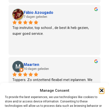
Fábio Azougado
7 dagen geleden
Top instrutor, top school , de best ik heb gezien, 
super goed service.
Maarten
10 dagen geleden
Toppers. Zo ontzettend flexibel met inplannen. We 
zaten redelijk omhoog met de al ingeplande cursus 
Manage Consent
voor de hoogwerker maar tot twee keer toe heel fijn 
meegedacht.Van de cursisten heb ik niets dan 
To provide the best experiences, we use technologies like cookies to
store and/or access device information. Consenting to these
goeds gehoord over de cursusleider die met een 
technologies will allow us to process data such as browsing behavior or