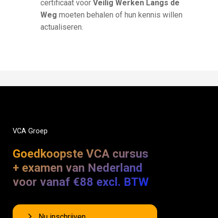
certificaat voor
Veilig Werken Langs de
Weg
moeten behalen of hun kennis willen
actualiseren.
VCA
Groep
Goedkoopste VCA cursus
+ examen van Nederland
voor vanaf €88 excl. BTW
Nu inschrijven