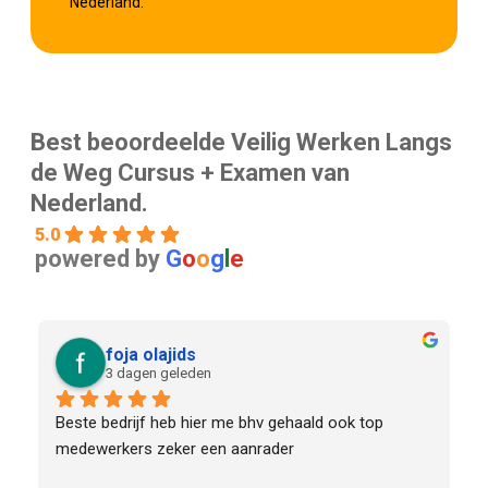
Nederland.
Best beoordeelde Veilig Werken Langs
de Weg Cursus + Examen van
Nederland.
5.0
powered by
G
o
o
g
l
e
foja olajids
3 dagen geleden
Beste bedrijf heb hier me bhv gehaald ook top 
medewerkers zeker een aanrader