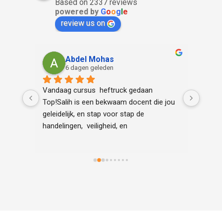
Based on 2337 reviews
powered by
G
o
o
g
l
e
review us on
Abdel Mohas
6 dagen geleden
d ook 
Vandaag cursus  heftruck gedaan 
Het wa
er
Top!Salih is een bekwaam docent die jou 
aan.
geleidelijk, en stap voor stap de 
handelingen,  veiligheid, en 
praktijkvoorbeelden centraal uitlegt en 
voordoet.Daarnaast is hij heel scherp en 
duidelijk op bepaalde onderdelen van de 
cursus.Het is een aanrader om naar deze 
organisatie te komen.