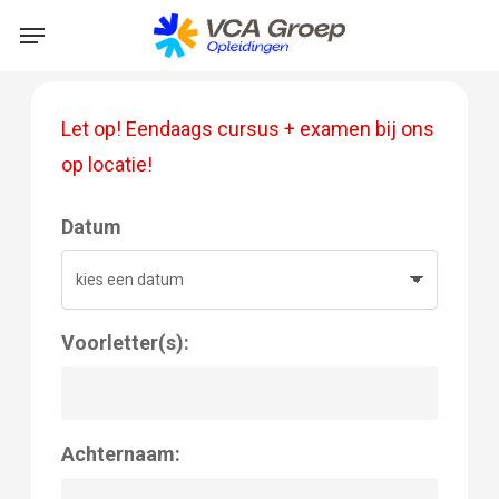
Skip
Menu
to
main
content
Let op! Eendaags cursus + examen bij ons
op locatie!
Datum
Voorletter(s):
Achternaam: