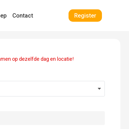
oep
Contact
Register
amen op dezelfde dag en locatie!