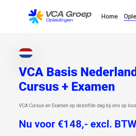
Skip
to
Home
Ople
main
content
VCA Basis Nederlan
Cursus + Examen
VCA Cursus en Examen op dezelfde dag bij ons op loca
Nu voor €148,- excl. BT