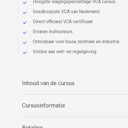
Hoogste slagingspercentage VCA cursus.
Goedkoopste VCA van Nederland.
Direct officieel VCA certificaat.
Ervaren instructeurs.
Onmisbaar voor bouw, techniek en industrie.
Voldoe aan wet- en regelgeving.
Inhoud van de cursus
Tijdens de cursus vertellen wij deze
Cursusinformatie
uitgebreider:
Wetgeving Risico’s en preventie Gevaarlijk
1-daagse cursus op locatie bij VCA Groep
Betaling