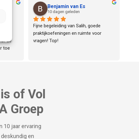
Benjamin van Es
10 dagen geleden
l met 
Fijne begeleiding van Salih, goede 
mhoog 
praktijkoefeningen en ruimte voor 
or de 
vragen! Top!
 toe 
rsisten 
 over de 
n veel 
eeft 
is of Vol
CA Groep
 10 jaar ervaring
, deskundig en