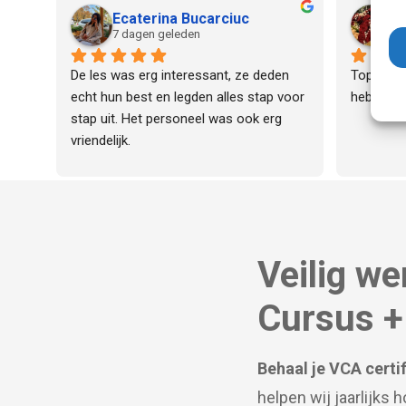
en duidel
Ecaterina Bucarciuc
F
de cursus
7 dagen geleden
7 
deze org
De les was erg interessant, ze deden 
Top instru
echt hun best en legden alles stap voor 
heb gezie
stap uit. Het personeel was ook erg 
vriendelijk.
Veilig we
Cursus +
Behaal je VCA certif
helpen wij jaarlijks