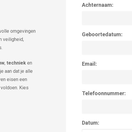
Achternaam:
covolle omgevingen
Geboortedatum:
n veiligheid,
s.
uw
,
techniek
en
Email:
je aan dat je alle
jven eisen een
 voldoen. Kies
Telefoonnummer:
Datum: