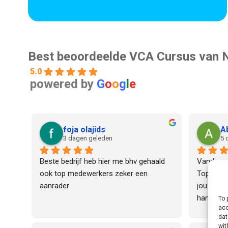
Best beoordeelde VCA Cursus van 
5.0
powered by
G
o
o
g
l
e
foja olajids
A
3 dagen geleden
5 
Beste bedrijf heb hier me bhv gehaald 
Vandaag 
ook top medewerkers zeker een 
Top!Salih
aanrader
jou geleid
handelinge
To 
acc
praktijkv
dat
voordoet.
wit