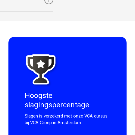
in Nederland. Let op:
n en profiteer van deze
kun je terugvorderen
Hoogste
slagingspercentage
Slagen is verzekerd met onze VCA cursus
bij VCA Groep in Amsterdam