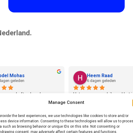
Nederland.
bdel Mohas
Heem Raad
dagen geleden
6 dagen geleden
cursus  heftruck gedaan 
Het was erg goed, ik raad het i
 is een bekwaam docent die 
aan.
Manage Consent
elijk, en stap voor stap de 
n,  veiligheid, en 
provide the best experiences, we use technologies like cookies to store and/or
ess device information. Consenting to these technologies will allow us to proce
oorbeelden centraal uitlegt en 
a such as browsing behavior or unique IDs on this site. Not consenting or
Daarnaast is hij heel scherp 
hdrawing consent, may adversely affect certain features and functions.