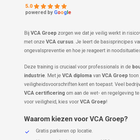
5.0
powered by
G
o
o
g
l
e
Bij
VCA Groep
zorgen we dat je veilig werkt in risi
met onze
VCA cursus
. Je leert de basisprincipes va
ongevalspreventie en hoe je reageert in noodsituatie
Deze training is cruciaal voor professionals in de
bo
industrie
. Met je
VCA diploma
van
VCA Groep
toon 
veiligheidsvoorschriften kent en toepast. Veel bedri
VCA certificering
om aan de wet- en regelgeving te
voor veiligheid, kies voor
VCA Groep
!
Waarom kiezen voor VCA Groep?
Gratis parkeren op locatie.