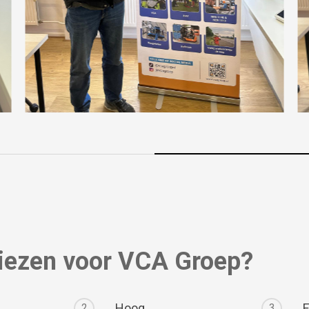
iezen voor VCA Groep?
Hoog
E
2
3