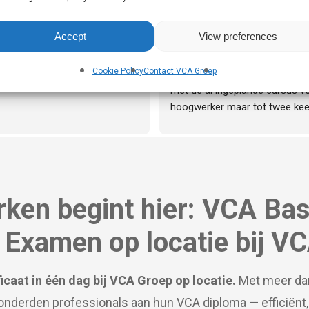
ijk op bepaalde onderdelen van 
ábio Azougado
Maarten
.Het is een aanrader om naar 
dagen geleden
9 dagen geleden
Accept
View preferences
anisatie te komen.
tor, top school , de best ik 
Toppers. Zo ontzettend flexibe
Cookie Policy
Contact VCA Groep
n, super goed service.
inplannen. We zaten redelijk o
met de al ingeplande cursus vo
hoogwerker maar tot twee keer
heel fijn meegedacht.Van de cu
heb ik niets dan goeds gehoord
cursusleider die met een lach e
enthousiasme de training hier h
verzorgd
rken begint hier: VCA Bas
 Examen op locatie bij V
icaat in één dag bij VCA Groep op locatie.
Met meer dan
 honderden professionals aan hun VCA diploma — efficiënt