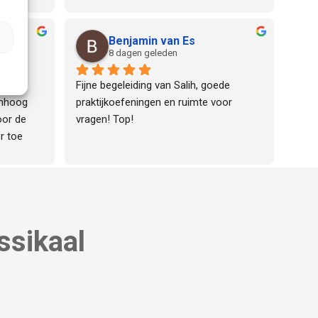
Benjamin van Es
8 dagen geleden
l met 
Fijne begeleiding van Salih, goede 
mhoog 
praktijkoefeningen en ruimte voor 
or de 
vragen! Top!
 toe 
rsisten 
 over de 
n veel 
eeft 
ssikaal