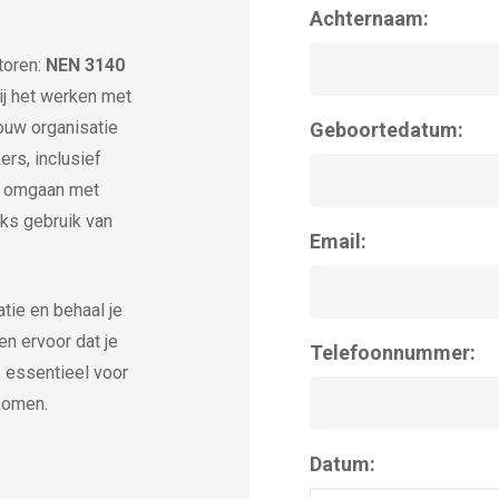
Achternaam:
toren:
NEN 3140
ij het werken met
jouw organisatie
Geboortedatum:
ers, inclusief
rd omgaan met
jks gebruik van
Email:
tie en behaal je
gen ervoor dat je
Telefoonnummer:
 essentieel voor
komen.
Datum: