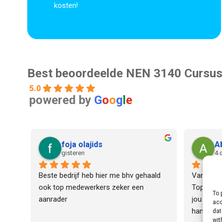
kosten!
Best beoordeelde NEN 3140 Cursus
5.0
powered by
G
o
o
g
l
e
foja olajids
A
gisteren
4 
Beste bedrijf heb hier me bhv gehaald 
Vandaag 
ook top medewerkers zeker een 
Top!Salih
To 
aanrader
jou geleid
acc
handelinge
dat
wit