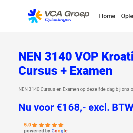
Skip
to
Home
Ople
main
content
NEN 3140 VOP Kroat
Cursus + Examen
NEN 3140 Cursus en Examen op dezelfde dag bij ons op
Nu voor €168,- excl. BT
5.0
powered by
G
o
o
g
l
e