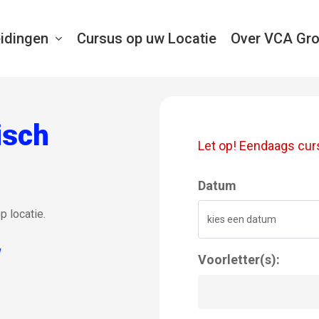
idingen
Cursus op uw Locatie
Over VCA Gr
isch
Let op! Eendaags curs
Datum
 locatie.
W
Voorletter(s):