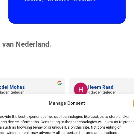
 van Nederland.
bdel Mohas
Heem Raad
dagen geleden
4 dagen geleden
Manage Consent
cursus  heftruck gedaan 
Het was erg goed, ik raad het i
 is een bekwaam docent die 
aan.
provide the best experiences, we use technologies like cookies to store and/or
elijk, en stap voor stap de 
ess device information. Consenting to these technologies will allow us to proce
n,  veiligheid, en 
a such as browsing behavior or unique IDs on this site. Not consenting or
hdrawing consent, may adversely affect certain features and functions.