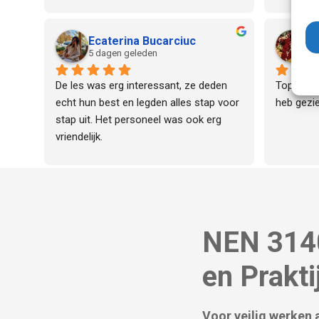
praktijkv
voordoet.
en duidel
Ecaterina Bucarciuc
F
de cursus
5 dagen geleden
5 
deze org
De les was erg interessant, ze deden 
Top instru
echt hun best en legden alles stap voor 
heb gezie
stap uit. Het personeel was ook erg 
vriendelijk.
NEN 3140
en Prakti
Voor veilig werken a