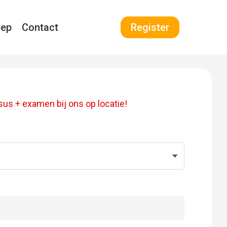
oep
Contact
Register
us + examen bij ons op locatie!