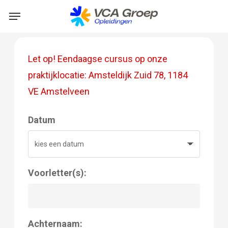
Skip
Menu
to
main
content
Let op! Eendaagse cursus op onze
praktijklocatie: Amsteldijk Zuid 78, 1184
VE Amstelveen
Datum
Voorletter(s):
Achternaam: