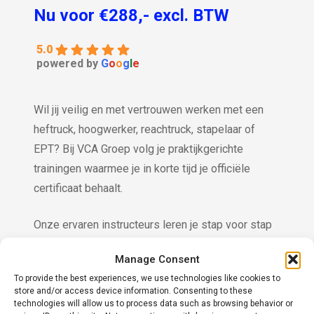
Nu voor €288,- excl. BTW
5.0
powered by
G
o
o
g
l
e
Wil jij veilig en met vertrouwen werken met een
heftruck, hoogwerker, reachtruck, stapelaar of
EPT? Bij VCA Groep volg je praktijkgerichte
trainingen waarmee je in korte tijd je officiële
certificaat behaalt.
Onze ervaren instructeurs leren je stap voor stap
hoe je deze werkvoertuigen veilig en efficiënt kunt
Manage Consent
bedienen. De cursussen zijn klassikaal,
To provide the best experiences, we use technologies like cookies to
praktijkgericht en beschikbaar in meer dan 20
store and/or access device information. Consenting to these
talen. Zo zorgen wij ervoor dat iedereen —
technologies will allow us to process data such as browsing behavior or