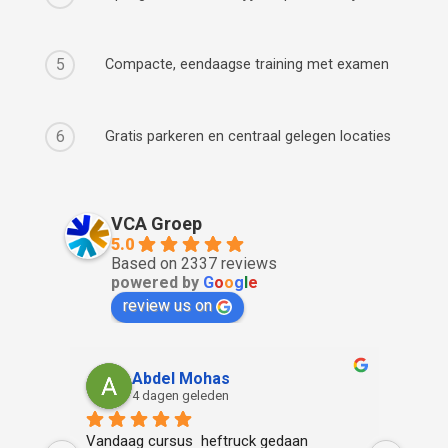
5
Compacte, eendaagse training met examen
6
Gratis parkeren en centraal gelegen locaties
VCA Groep
5.0
Based on 2337 reviews
powered by
G
o
o
g
l
e
review us on
Abdel Mohas
4 dagen geleden
d ook 
Vandaag cursus  heftruck gedaan 
Het wa