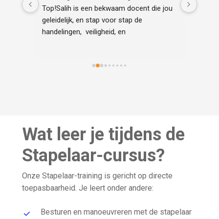
er
Top!Salih is een bekwaam docent die jou 
aan.
geleidelijk, en stap voor stap de 
handelingen,  veiligheid, en 
praktijkvoorbeelden centraal uitlegt en 
voordoet.Daarnaast is hij heel scherp en 
duidelijk op bepaalde onderdelen van de 
cursus.Het is een aanrader om naar deze 
organisatie te komen.
Wat leer je tijdens de
Stapelaar-cursus?
Onze Stapelaar-training is gericht op directe
toepasbaarheid. Je leert onder andere:
Besturen en manoeuvreren met de stapelaar