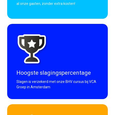
al onze gasten, zonder extra kosten!
Veilig gebruik van
gereedschappen en machines
Persoonlijke
beschermingsmiddelen (PBM)
Hoogste slagingspercentage
Slagen is verzekerd met onze BHV cursus bij VCA
Groep in Amsterdam