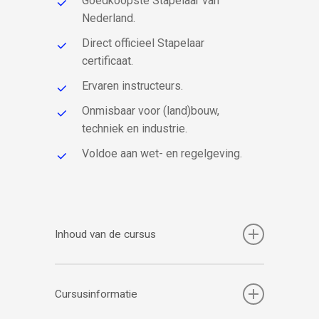
Goedkoopste Stapelaar van
Nederland.
Direct officieel Stapelaar
certificaat.
Ervaren instructeurs.
Onmisbaar voor (land)bouw,
techniek en industrie.
Voldoe aan wet- en regelgeving.
Inhoud van de cursus
Tijdens de cursus vertellen wij deze
onderwerpen uitgebreider:
Cursusinformatie
Wetgeving en