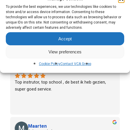
Ecaterina Bucarciuc
To provide the best experiences, we use technologies like cookies to
5 dagen geleden
store and/or access device information. Consenting to these
technologies will allow us to process data such as browsing behavior or
De les was erg interessant, ze deden echt hun best 
unique IDs on this site. Not consenting or withdrawing consent, may
en legden alles stap voor stap uit. Het personeel 
adversely affect certain features and functions.
was ook erg vriendelijk.
Accept
View preferences
Fábio Azougado
Cookie Policy
Contact VCA Groep
5 dagen geleden
Top instrutor, top school , de best ik heb gezien, 
super goed service.
Maarten