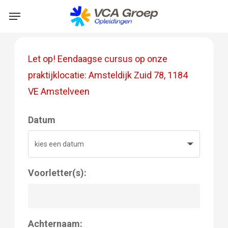
Skip
Menu
to
main
content
Let op! Eendaagse cursus op onze
praktijklocatie: Amsteldijk Zuid 78, 1184
VE Amstelveen
Datum
Voorletter(s):
Achternaam: