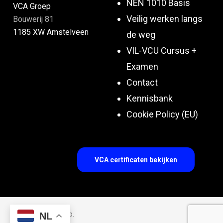
NEN 1010 Basis
VCA Groep
Veilig werken langs
Bouwerij 81
1185 XW Amstelveen
de weg
VIL-VCU Cursus +
Examen
Contact
Kennisbank
Cookie Policy (EU)
VCA certificaten bekijken
© 2026 VCA Groep.
NL