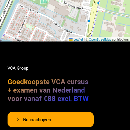
Leaflet
|
©
OpenStreetMap
contributors
VCA
Groep
Goedkoopste VCA cursus
+ examen van Nederland
voor vanaf €88 excl. BTW
Nu inschrijven