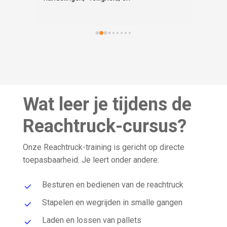
praktijkvoorbeelden centraal uitlegt en 
voordoet.Daarnaast is hij heel scherp en 
duidelijk op bepaalde onderdelen van de 
cursus.Het is een aanrader om naar deze 
organisatie te komen.
Wat leer je tijdens de
Reachtruck-cursus?
Onze Reachtruck-training is gericht op directe
toepasbaarheid. Je leert onder andere:
Besturen en bedienen van de reachtruck
Stapelen en wegrijden in smalle gangen
Laden en lossen van pallets