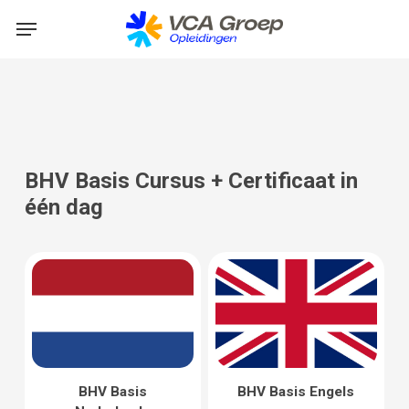
Skip
Menu
to
main
content
BHV Basis Cursus + Certificaat in
één dag
BHV Basis
BHV Basis Engels