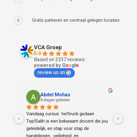
6
Gratis parkeren en centraal gelegen locaties
VCA Groep
5.0
Based on 2337 reviews
powered by
G
o
o
g
l
e
review us on
Abdel Mohas
4 dagen geleden
d ook 
Vandaag cursus  heftruck gedaan 
Het wa
er
Top!Salih is een bekwaam docent die jou 
aan.
geleidelijk, en stap voor stap de 
handelingen,  veiligheid, en 