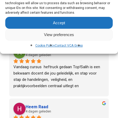
technologies will allow us to process data such as browsing behavior or
unique IDs on this site. Not consenting or withdrawing consent, may
Beste bedrijf heb hier me bhv gehaald ook top 
adversely affect certain features and functions.
medewerkers zeker een aanrader
Accept
View preferences
Cookie Policy
Contact VCA Groep
Abdel Mohas
4 dagen geleden
Vandaag cursus  heftruck gedaan Top!Salih is een 
bekwaam docent die jou geleidelijk, en stap voor 
stap de handelingen,  veiligheid, en 
praktijkvoorbeelden centraal uitlegt en 
voordoet.Daarnaast is hij heel scherp en duidelijk op 
bepaalde onderdelen van de cursus.Het is een 
aanrader om naar deze organisatie te komen.
Heem Raad
4 dagen geleden