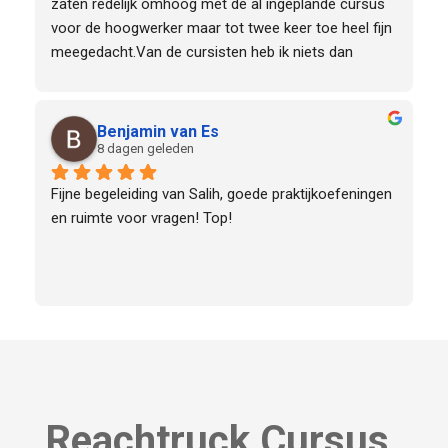
zaten redelijk omhoog met de al ingeplande cursus 
voor de hoogwerker maar tot twee keer toe heel fijn 
meegedacht.Van de cursisten heb ik niets dan 
goeds gehoord over de cursusleider die met een 
lach en veel enthousiasme de training hier heeft 
verzorgd
Benjamin van Es
8 dagen geleden
Fijne begeleiding van Salih, goede praktijkoefeningen 
en ruimte voor vragen! Top!
Reachtruck Cursus