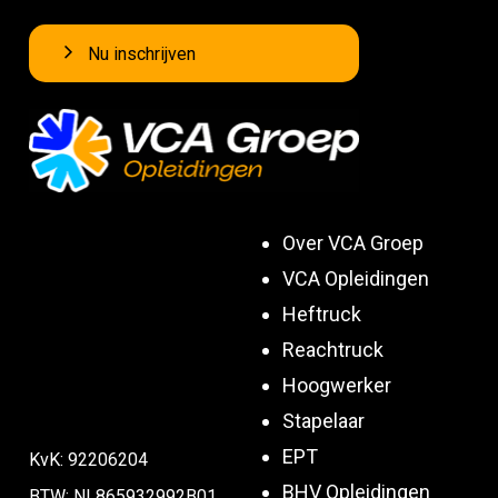
Nu inschrijven
Over VCA Groep
VCA Opleidingen
Heftruck
Reachtruck
Hoogwerker
Stapelaar
EPT
KvK: 92206204
BHV Opleidingen
BTW: NL865932992B01