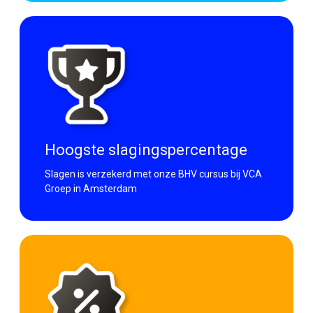
Hoogste slagingspercentage
Slagen is verzekerd met onze BHV cursus bij VCA
Groep in Amsterdam